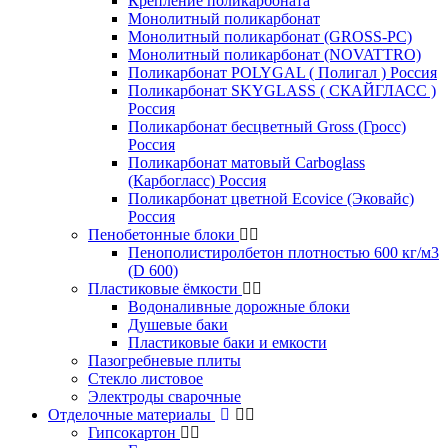
Крепление поликарбоната
Монолитный поликарбонат
Монолитный поликарбонат (GROSS-PC)
Монолитный поликарбонат (NOVATTRO)
Поликарбонат POLYGAL ( Полигал ) Россия
Поликарбонат SKYGLASS ( СКАЙГЛАСС )
Россия
Поликарбонат бесцветный Gross (Гросс)
Россия
Поликарбонат матовый Carboglass
(Карбогласс) Россия
Поликарбонат цветной Ecovice (Эковайс)
Россия
Пенобетонные блоки
Пенополистиролбетон плотностью 600 кг/м3
(D 600)
Пластиковые ёмкости
Водоналивные дорожные блоки
Душевые баки
Пластиковые баки и емкости
Пазогребневые плиты
Стекло листовое
Электроды сварочные
Отделочные материалы
Гипсокартон