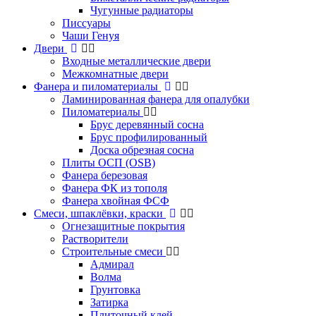
Чугунные радиаторы
Писсуары
Чаши Генуя
Двери
Входные металлические двери
Межкомнатные двери
Фанера и пиломатериалы
Ламинированная фанера для опалубки
Пиломатериалы
Брус деревянный сосна
Брус профилированный
Доска обрезная сосна
Плиты ОСП (OSB)
Фанера березовая
Фанера ФК из тополя
Фанера хвойная ФСФ
Смеси, шпаклёвки, краски
Огнезащитные покрытия
Растворители
Строительные смеси
Адмирал
Волма
Грунтовка
Затирка
Плиточный клей