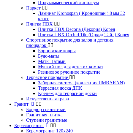
Полукоммерческий линолеум
Паркет
Ламинат Kronospan ( Кроношпан ) 8 мм 32
класс
Плитка ПВХ
Плитка ПВХ Decoria (Декория) Корея
Плитка ПВХ Orchid Tile (Орхид Тайл) Корея
Спортивное покрытие для залов и детских
площадок
Борцовские ковры
Будо-маты
Маты Татами
Мягкий пол для детских комнат
Резиновое рулонное покрытие
Террасное покрытие
Заборная система (коллекция JIMBARAN)
Террасная доска ДПК
Крепёж для террасной доски
Искусственная трава
Гранит
Бордюр гранитный
Гранитная плитка
Ступени гранитные
Керамогранит
Керамогранит 120х240