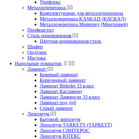
Унифлекс
Металлочерепица
Комплектующие для металлочерепицы
Металлочерепица KASKAD (КАСКАД)
Металлочерепица Monterrey (Монтеррей)
Профнастил
Сталь оцинкованная
Цветная оцинкованная сталь
Шифер
Ондулин
Мастика
Напольные покрытия
Ламинат
Бежевый ламинат
Коричневый ламинат
Ламинат Birkeler 33 класс
Ламинат Кастамону
Ламинат Ламинели 33 класс
Ламинат под дуб
Серый ламинат
Линолеум
Бытовой линолеум
Линолеум TARKETT (ТАРКЕТТ)
Линолеум СИНТЕРОС
Линолеум ЮТЕКС