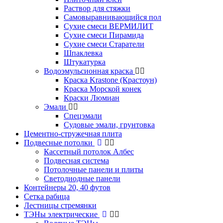
Раствор для стяжки
Самовыравнивающийся пол
Сухие смеси ВЕРМИЛИТ
Сухие смеси Пирамида
Сухие смеси Старатели
Шпаклевка
Штукатурка
Водоэмульсионная краска
Краска Krastone (Крастоун)
Краска Морской конек
Краски Люмиан
Эмали
Спецэмали
Судовые эмали, грунтовка
Цементно-стружечная плита
Подвесные потолки
Кассетный потолок Албес
Подвесная система
Потолочные панели и плиты
Светодиодные панели
Контейнеры 20, 40 футов
Сетка рабица
Лестницы стремянки
ТЭНы электрические