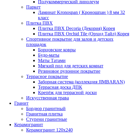
Полукоммерческий линолеум
Паркет
Ламинат Kronospan ( Кроношпан ) 8 мм 32
класс
Плитка ПВХ
Плитка ПВХ Decoria (Декория) Корея
Плитка ПВХ Orchid Tile (Орхид Тайл) Корея
Спортивное покрытие для залов и детских
площадок
Борцовские ковры
Будо-маты
Маты Татами
Мягкий пол для детских комнат
Резиновое рулонное покрытие
Террасное покрытие
Заборная система (коллекция JIMBARAN)
Террасная доска ДПК
Крепёж для террасной доски
Искусственная трава
Гранит
Бордюр гранитный
Гранитная плитка
Ступени гранитные
Керамогранит
Керамогранит 120х240