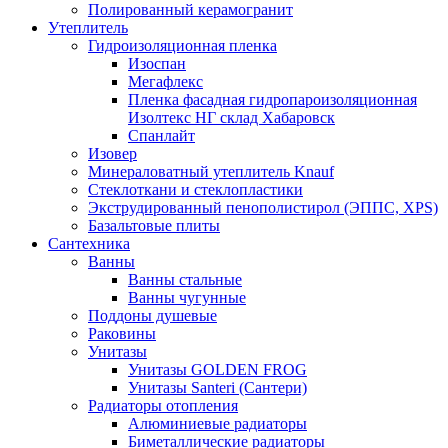
Полированный керамогранит
Утеплитель
Гидроизоляционная пленка
Изоспан
Мегафлекс
Пленка фасадная гидропароизоляционная
Изолтекс НГ склад Хабаровск
Спанлайт
Изовер
Минераловатный утеплитель Knauf
Стеклоткани и стеклопластики
Экструдированный пенополистирол (ЭППС, XPS)
Базальтовые плиты
Сантехника
Ванны
Ванны стальные
Ванны чугунные
Поддоны душевые
Раковины
Унитазы
Унитазы GOLDEN FROG
Унитазы Santeri (Сантери)
Радиаторы отопления
Алюминиевые радиаторы
Биметаллические радиаторы