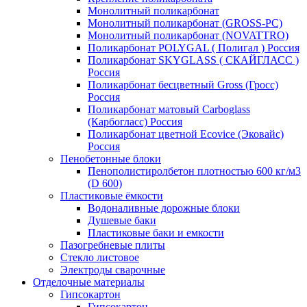
Монолитный поликарбонат
Монолитный поликарбонат (GROSS-PC)
Монолитный поликарбонат (NOVATTRO)
Поликарбонат POLYGAL ( Полигал ) Россия
Поликарбонат SKYGLASS ( СКАЙГЛАСС )
Россия
Поликарбонат бесцветный Gross (Гросс)
Россия
Поликарбонат матовый Carboglass
(Карбогласс) Россия
Поликарбонат цветной Ecovice (Эковайс)
Россия
Пенобетонные блоки
Пенополистиролбетон плотностью 600 кг/м3
(D 600)
Пластиковые ёмкости
Водоналивные дорожные блоки
Душевые баки
Пластиковые баки и емкости
Пазогребневые плиты
Стекло листовое
Электроды сварочные
Отделочные материалы
Гипсокартон
Гипсокартон