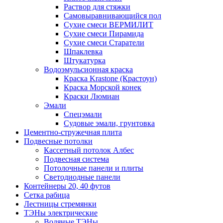
Раствор для стяжки
Самовыравнивающийся пол
Сухие смеси ВЕРМИЛИТ
Сухие смеси Пирамида
Сухие смеси Старатели
Шпаклевка
Штукатурка
Водоэмульсионная краска
Краска Krastone (Крастоун)
Краска Морской конек
Краски Люмиан
Эмали
Спецэмали
Судовые эмали, грунтовка
Цементно-стружечная плита
Подвесные потолки
Кассетный потолок Албес
Подвесная система
Потолочные панели и плиты
Светодиодные панели
Контейнеры 20, 40 футов
Сетка рабица
Лестницы стремянки
ТЭНы электрические
Водяные ТЭНы