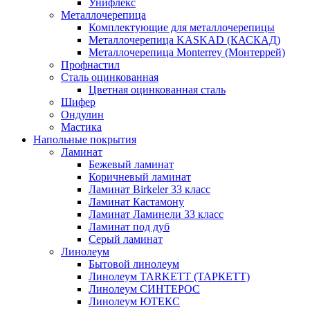
Унифлекс
Металлочерепица
Комплектующие для металлочерепицы
Металлочерепица KASKAD (КАСКАД)
Металлочерепица Monterrey (Монтеррей)
Профнастил
Сталь оцинкованная
Цветная оцинкованная сталь
Шифер
Ондулин
Мастика
Напольные покрытия
Ламинат
Бежевый ламинат
Коричневый ламинат
Ламинат Birkeler 33 класс
Ламинат Кастамону
Ламинат Ламинели 33 класс
Ламинат под дуб
Серый ламинат
Линолеум
Бытовой линолеум
Линолеум TARKETT (ТАРКЕТТ)
Линолеум СИНТЕРОС
Линолеум ЮТЕКС