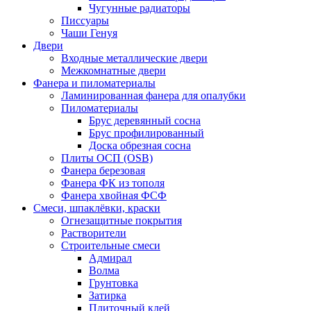
Чугунные радиаторы
Писсуары
Чаши Генуя
Двери
Входные металлические двери
Межкомнатные двери
Фанера и пиломатериалы
Ламинированная фанера для опалубки
Пиломатериалы
Брус деревянный сосна
Брус профилированный
Доска обрезная сосна
Плиты ОСП (OSB)
Фанера березовая
Фанера ФК из тополя
Фанера хвойная ФСФ
Смеси, шпаклёвки, краски
Огнезащитные покрытия
Растворители
Строительные смеси
Адмирал
Волма
Грунтовка
Затирка
Плиточный клей