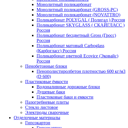
Монолитный поликарбонат
Монолитный поликарбонат (GROSS-PC)
Монолитный поликарбонат (NOVATTRO)
Поликарбонат POLYGAL ( Полигал ) Россия
Поликарбонат SKYGLASS ( СКАЙГЛАСС )
Россия
Поликарбонат бесцветный Gross (Гросс)
Россия
Поликарбонат матовый Carboglass
(Карбогласс) Россия
Поликарбонат цветной Ecovice (Эковайс)
Россия
Пенобетонные блоки
Пенополистиролбетон плотностью 600 кг/м3
(D 600)
Пластиковые ёмкости
Водоналивные дорожные блоки
Душевые баки
Пластиковые баки и емкости
Пазогребневые плиты
Стекло листовое
Электроды сварочные
Отделочные материалы
Гипсокартон
Гипсокартон