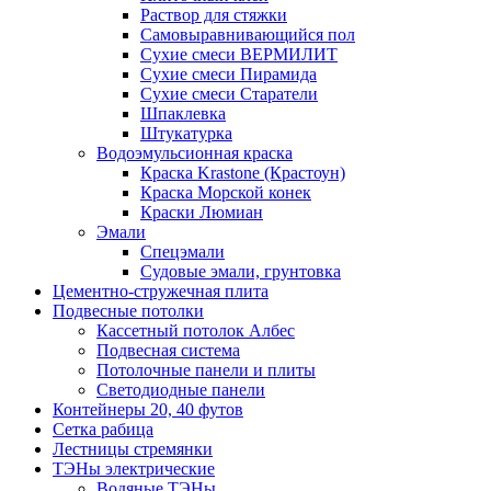
Раствор для стяжки
Самовыравнивающийся пол
Сухие смеси ВЕРМИЛИТ
Сухие смеси Пирамида
Сухие смеси Старатели
Шпаклевка
Штукатурка
Водоэмульсионная краска
Краска Krastone (Крастоун)
Краска Морской конек
Краски Люмиан
Эмали
Спецэмали
Судовые эмали, грунтовка
Цементно-стружечная плита
Подвесные потолки
Кассетный потолок Албес
Подвесная система
Потолочные панели и плиты
Светодиодные панели
Контейнеры 20, 40 футов
Сетка рабица
Лестницы стремянки
ТЭНы электрические
Водяные ТЭНы