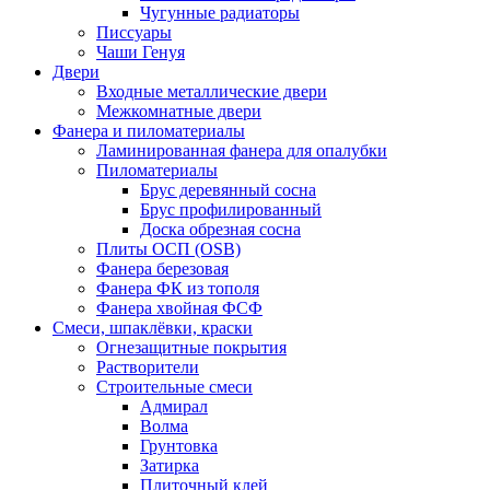
Чугунные радиаторы
Писсуары
Чаши Генуя
Двери
Входные металлические двери
Межкомнатные двери
Фанера и пиломатериалы
Ламинированная фанера для опалубки
Пиломатериалы
Брус деревянный сосна
Брус профилированный
Доска обрезная сосна
Плиты ОСП (OSB)
Фанера березовая
Фанера ФК из тополя
Фанера хвойная ФСФ
Смеси, шпаклёвки, краски
Огнезащитные покрытия
Растворители
Строительные смеси
Адмирал
Волма
Грунтовка
Затирка
Плиточный клей