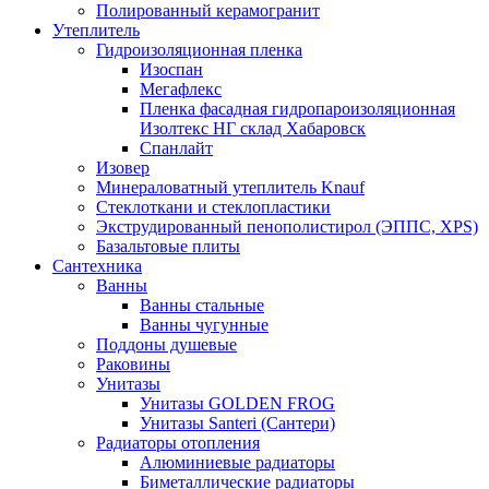
Полированный керамогранит
Утеплитель
Гидроизоляционная пленка
Изоспан
Мегафлекс
Пленка фасадная гидропароизоляционная
Изолтекс НГ склад Хабаровск
Спанлайт
Изовер
Минераловатный утеплитель Knauf
Стеклоткани и стеклопластики
Экструдированный пенополистирол (ЭППС, XPS)
Базальтовые плиты
Сантехника
Ванны
Ванны стальные
Ванны чугунные
Поддоны душевые
Раковины
Унитазы
Унитазы GOLDEN FROG
Унитазы Santeri (Сантери)
Радиаторы отопления
Алюминиевые радиаторы
Биметаллические радиаторы