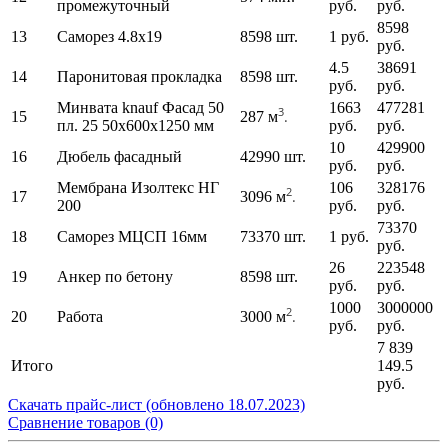
промежуточный
руб.
руб.
8598
13
Саморез 4.8x19
8598 шт.
1 руб.
руб.
4.5
38691
14
Паронитовая прокладка
8598 шт.
руб.
руб.
Минвата knauf Фасад 50
1663
477281
3
.
15
287 м
пл. 25 50x600x1250 мм
руб.
руб.
10
429900
16
Дюбель фасадный
42990 шт.
руб.
руб.
Мембрана Изолтекс НГ
106
328176
2
.
17
3096 м
200
руб.
руб.
73370
18
Саморез МЦСП 16мм
73370 шт.
1 руб.
руб.
26
223548
19
Анкер по бетону
8598 шт.
руб.
руб.
1000
3000000
2
.
20
Работа
3000 м
руб.
руб.
7 839
Итого
149.5
руб.
Скачать прайс-лист (обновлено 18.07.2023)
Сравнение товаров (0)