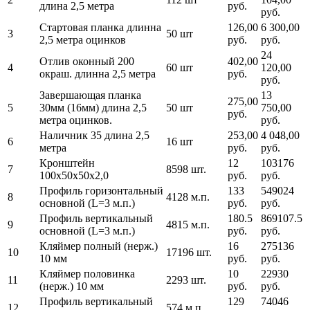
длина 2,5 метра
руб.
руб.
Стартовая планка длинна
126,00
6 300,00
3
50 шт
2,5 метра оцинков
руб.
руб.
24
Отлив оконный 200
402,00
4
60 шт
120,00
окраш. длинна 2,5 метра
руб.
руб.
Завершающая планка
13
275,00
5
30мм (16мм) длина 2,5
50 шт
750,00
руб.
метра оцинков.
руб.
Наличник 35 длина 2,5
253,00
4 048,00
6
16 шт
метра
руб.
руб.
Кронштейн
12
103176
7
8598 шт.
100х50х50х2,0
руб.
руб.
Профиль горизонтальный
133
549024
8
4128 м.п.
основной (L=3 м.п.)
руб.
руб.
Профиль вертикальный
180.5
869107.5
9
4815 м.п.
основной (L=3 м.п.)
руб.
руб.
Кляймер полный (нерж.)
16
275136
10
17196 шт.
10 мм
руб.
руб.
Кляймер половинка
10
22930
11
2293 шт.
(нерж.) 10 мм
руб.
руб.
Профиль вертикальный
129
74046
12
574 м.п.