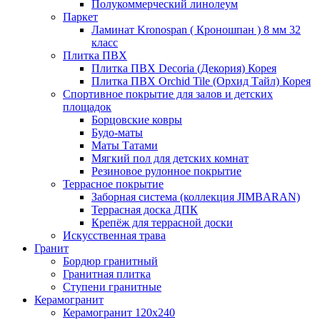
Полукоммерческий линолеум
Паркет
Ламинат Kronospan ( Кроношпан ) 8 мм 32
класс
Плитка ПВХ
Плитка ПВХ Decoria (Декория) Корея
Плитка ПВХ Orchid Tile (Орхид Тайл) Корея
Спортивное покрытие для залов и детских
площадок
Борцовские ковры
Будо-маты
Маты Татами
Мягкий пол для детских комнат
Резиновое рулонное покрытие
Террасное покрытие
Заборная система (коллекция JIMBARAN)
Террасная доска ДПК
Крепёж для террасной доски
Искусственная трава
Гранит
Бордюр гранитный
Гранитная плитка
Ступени гранитные
Керамогранит
Керамогранит 120х240