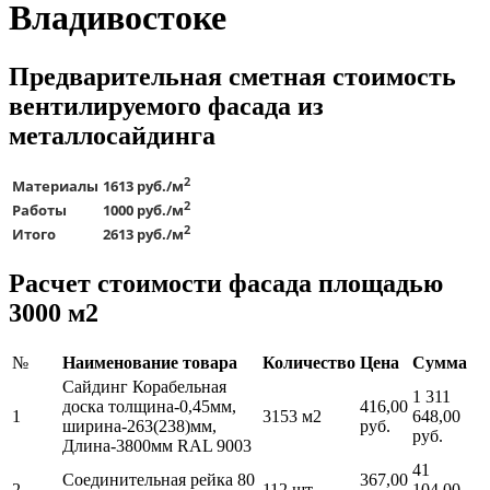
Владивостоке
Предварительная сметная стоимость
вентилируемого фасада из
металлосайдинга
2
Материалы
1613 руб./м
2
Работы
1000 руб./м
2
Итого
2613 руб./м
Расчет стоимости фасада площадью
3000 м2
№
Наименование товара
Количество
Цена
Сумма
Сайдинг Корабельная
1 311
доска толщина-0,45мм,
416,00
1
3153 м2
648,00
ширина-263(238)мм,
руб.
руб.
Длина-3800мм RAL 9003
41
Соединительная рейка 80
367,00
2
112 шт
104,00