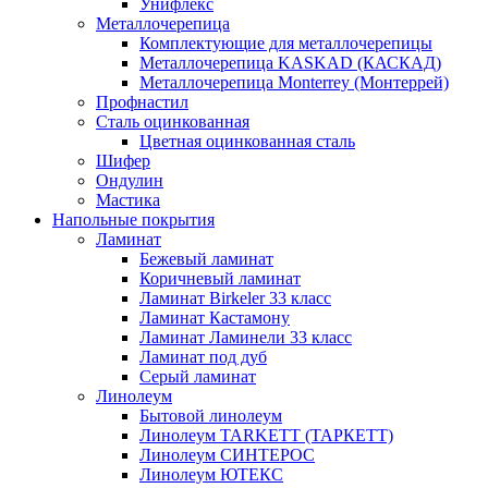
Унифлекс
Металлочерепица
Комплектующие для металлочерепицы
Металлочерепица KASKAD (КАСКАД)
Металлочерепица Monterrey (Монтеррей)
Профнастил
Сталь оцинкованная
Цветная оцинкованная сталь
Шифер
Ондулин
Мастика
Напольные покрытия
Ламинат
Бежевый ламинат
Коричневый ламинат
Ламинат Birkeler 33 класс
Ламинат Кастамону
Ламинат Ламинели 33 класс
Ламинат под дуб
Серый ламинат
Линолеум
Бытовой линолеум
Линолеум TARKETT (ТАРКЕТТ)
Линолеум СИНТЕРОС
Линолеум ЮТЕКС