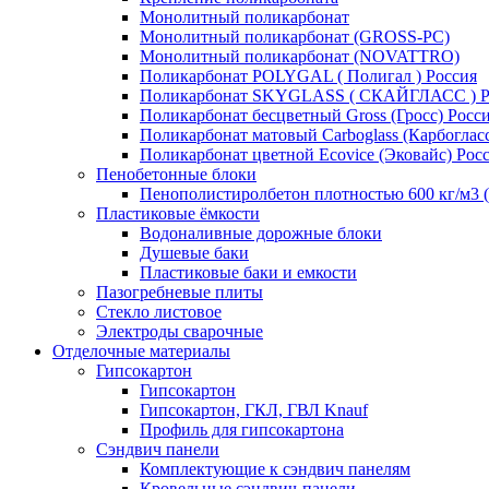
Монолитный поликарбонат
Монолитный поликарбонат (GROSS-PC)
Монолитный поликарбонат (NOVATTRO)
Поликарбонат POLYGAL ( Полигал ) Россия
Поликарбонат SKYGLASS ( СКАЙГЛАСС ) Р
Поликарбонат бесцветный Gross (Гросс) Росс
Поликарбонат матовый Carboglass (Карбогласс
Поликарбонат цветной Ecovice (Эковайс) Рос
Пенобетонные блоки
Пенополистиролбетон плотностью 600 кг/м3 (
Пластиковые ёмкости
Водоналивные дорожные блоки
Душевые баки
Пластиковые баки и емкости
Пазогребневые плиты
Стекло листовое
Электроды сварочные
Отделочные материалы
Гипсокартон
Гипсокартон
Гипсокартон, ГКЛ, ГВЛ Knauf
Профиль для гипсокартона
Сэндвич панели
Комплектующие к сэндвич панелям
Кровельные сэндвич-панели