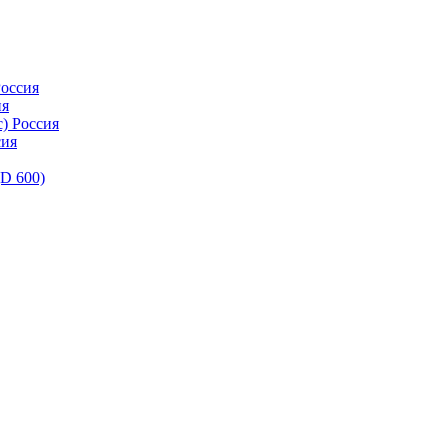
оссия
ия
) Россия
сия
D 600)