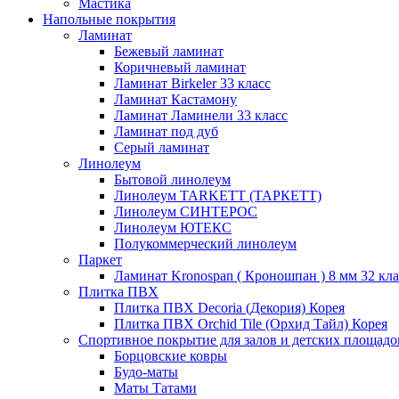
Мастика
Напольные покрытия
Ламинат
Бежевый ламинат
Коричневый ламинат
Ламинат Birkeler 33 класс
Ламинат Кастамону
Ламинат Ламинели 33 класс
Ламинат под дуб
Серый ламинат
Линолеум
Бытовой линолеум
Линолеум TARKETT (ТАРКЕТТ)
Линолеум СИНТЕРОС
Линолеум ЮТЕКС
Полукоммерческий линолеум
Паркет
Ламинат Kronospan ( Кроношпан ) 8 мм 32 кла
Плитка ПВХ
Плитка ПВХ Decoria (Декория) Корея
Плитка ПВХ Orchid Tile (Орхид Тайл) Корея
Спортивное покрытие для залов и детских площадо
Борцовские ковры
Будо-маты
Маты Татами