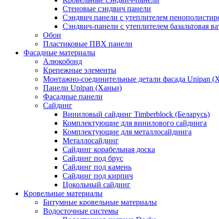
Стеновые сэндвич панели
Сэндвич панели с утеплителем пенополистир
Сэндвич-панели с утеплителем базальтовая ва
Обои
Пластиковые ПВХ панели
Фасадные материалы
Алюкобонд
Крепежные элементы
Монтажно-соединительные детали фасада Unipan (
Панели Unipan (Ханьи)
Фасадные панели
Сайдинг
Виниловый сайдинг Timberblock (Беларусь)
Комплектующие для винилового сайдинга
Комплектующие для металлосайдинга
Металлосайдинг
Сайдинг корабельная доска
Сайдинг под брус
Сайдинг под камень
Сайдинг под кирпич
Цокольный сайдинг
Кровельные материалы
Битумные кровельные материалы
Водосточные системы