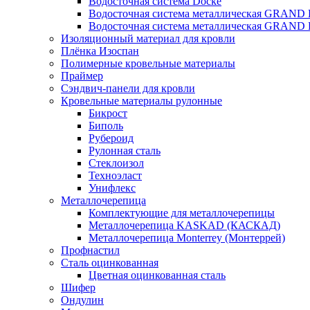
Водосточная система Docke
Водосточная система металлическая GRAND 
Водосточная система металлическая GRAND 
Изоляционный материал для кровли
Плёнка Изоспан
Полимерные кровельные материалы
Праймер
Сэндвич-панели для кровли
Кровельные материалы рулонные
Бикрост
Биполь
Рубероид
Рулонная сталь
Стеклоизол
Техноэласт
Унифлекс
Металлочерепица
Комплектующие для металлочерепицы
Металлочерепица KASKAD (КАСКАД)
Металлочерепица Monterrey (Монтеррей)
Профнастил
Сталь оцинкованная
Цветная оцинкованная сталь
Шифер
Ондулин