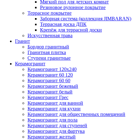
Мягкий пол для детских комнат
Резиновое рулонное покрытие
Террасное покрытие
Заборная система (коллекция JIMBARAN)
Террасная доска ДПК
Крепёж для террасной доски
Искусственная трава
Гранит
Бордюр гранитный
Гранитная плитка
Ступени гранитные
Керамогранит
Керамогранит 120х240
Керамогранит 60 120
Керамогранит 60 60
Керамогранит бежевый
Керамогранит белый
Керамогранит Грес
Керамогранит для ванной
Керамогранит для кухни
Керамогранит для общественных помещений
Керамогранит для пола
Керамогранит для ступеней
Керамогранит для фартука
Керамогранит желтый