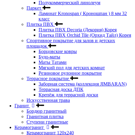
Полукоммерческий линолеум
Паркет
Ламинат Kronospan ( Кроношпан ) 8 мм 32
класс
Плитка ПВХ
Плитка ПВХ Decoria (Декория) Корея
Плитка ПВХ Orchid Tile (Орхид Тайл) Корея
Спортивное покрытие для залов и детских
площадок
Борцовские ковры
Будо-маты
Маты Татами
Мягкий пол для детских комнат
Резиновое рулонное покрытие
Террасное покрытие
Заборная система (коллекция JIMBARAN)
Террасная доска ДПК
Крепёж для террасной доски
Искусственная трава
Гранит
Бордюр гранитный
Гранитная плитка
Ступени гранитные
Керамогранит
Керамогранит 120х240