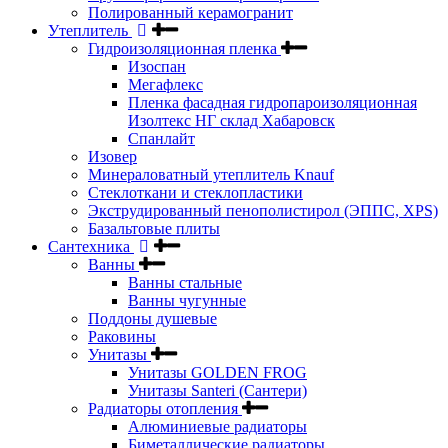
Полированный керамогранит
Утеплитель
Гидроизоляционная пленка
Изоспан
Мегафлекс
Пленка фасадная гидропароизоляционная
Изолтекс НГ склад Хабаровск
Спанлайт
Изовер
Минераловатный утеплитель Knauf
Стеклоткани и стеклопластики
Экструдированный пенополистирол (ЭППС, XPS)
Базальтовые плиты
Сантехника
Ванны
Ванны стальные
Ванны чугунные
Поддоны душевые
Раковины
Унитазы
Унитазы GOLDEN FROG
Унитазы Santeri (Сантери)
Радиаторы отопления
Алюминиевые радиаторы
Биметаллические радиаторы