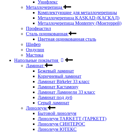
Унифлекс
Металлочерепица
Комплектующие для металлочерепицы
Металлочерепица KASKAD (КАСКАД)
Металлочерепица Monterrey (Монтеррей)
Профнастил
Сталь оцинкованная
Цветная оцинкованная сталь
Шифер
Ондулин
Мастика
Напольные покрытия
Ламинат
Бежевый ламинат
Коричневый ламинат
Ламинат Birkeler 33 класс
Ламинат Кастамону
Ламинат Ламинели 33 класс
Ламинат под дуб
Серый ламинат
Линолеум
Бытовой линолеум
Линолеум TARKETT (ТАРКЕТТ)
Линолеум СИНТЕРОС
Линолеум ЮТЕКС