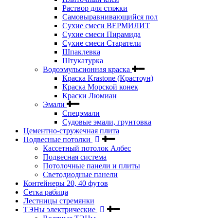
Раствор для стяжки
Самовыравнивающийся пол
Сухие смеси ВЕРМИЛИТ
Сухие смеси Пирамида
Сухие смеси Старатели
Шпаклевка
Штукатурка
Водоэмульсионная краска
Краска Krastone (Крастоун)
Краска Морской конек
Краски Люмиан
Эмали
Спецэмали
Судовые эмали, грунтовка
Цементно-стружечная плита
Подвесные потолки
Кассетный потолок Албес
Подвесная система
Потолочные панели и плиты
Светодиодные панели
Контейнеры 20, 40 футов
Сетка рабица
Лестницы стремянки
ТЭНы электрические