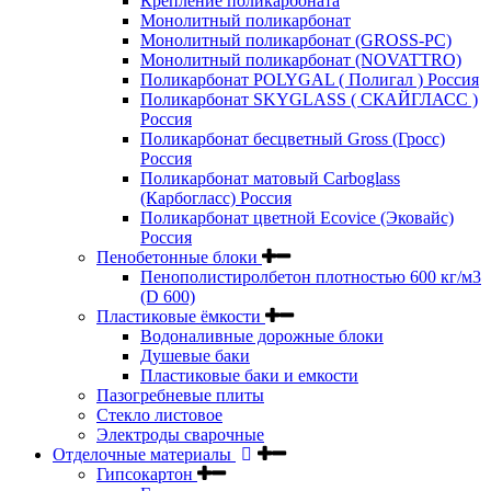
Крепление поликарбоната
Монолитный поликарбонат
Монолитный поликарбонат (GROSS-PC)
Монолитный поликарбонат (NOVATTRO)
Поликарбонат POLYGAL ( Полигал ) Россия
Поликарбонат SKYGLASS ( СКАЙГЛАСС )
Россия
Поликарбонат бесцветный Gross (Гросс)
Россия
Поликарбонат матовый Carboglass
(Карбогласс) Россия
Поликарбонат цветной Ecovice (Эковайс)
Россия
Пенобетонные блоки
Пенополистиролбетон плотностью 600 кг/м3
(D 600)
Пластиковые ёмкости
Водоналивные дорожные блоки
Душевые баки
Пластиковые баки и емкости
Пазогребневые плиты
Стекло листовое
Электроды сварочные
Отделочные материалы
Гипсокартон