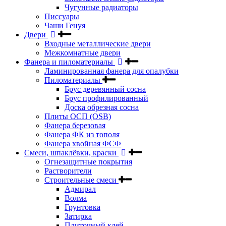
Чугунные радиаторы
Писсуары
Чаши Генуя
Двери
Входные металлические двери
Межкомнатные двери
Фанера и пиломатериалы
Ламинированная фанера для опалубки
Пиломатериалы
Брус деревянный сосна
Брус профилированный
Доска обрезная сосна
Плиты ОСП (OSB)
Фанера березовая
Фанера ФК из тополя
Фанера хвойная ФСФ
Смеси, шпаклёвки, краски
Огнезащитные покрытия
Растворители
Строительные смеси
Адмирал
Волма
Грунтовка
Затирка
Плиточный клей