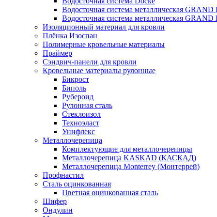
Водосточная система Docke
Водосточная система металлическая GRAND 
Водосточная система металлическая GRAND 
Изоляционный материал для кровли
Плёнка Изоспан
Полимерные кровельные материалы
Праймер
Сэндвич-панели для кровли
Кровельные материалы рулонные
Бикрост
Биполь
Рубероид
Рулонная сталь
Стеклоизол
Техноэласт
Унифлекс
Металлочерепица
Комплектующие для металлочерепицы
Металлочерепица KASKAD (КАСКАД)
Металлочерепица Monterrey (Монтеррей)
Профнастил
Сталь оцинкованная
Цветная оцинкованная сталь
Шифер
Ондулин