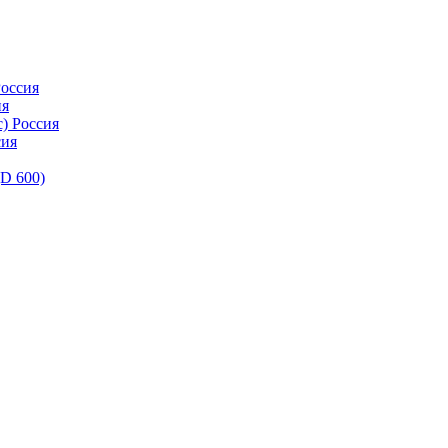
оссия
ия
) Россия
сия
D 600)