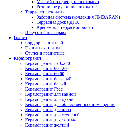
Мягкий пол для детских комнат
Резиновое рулонное покрытие
Террасное покрытие
Заборная система (коллекция JIMBARAN)
Террасная доска ДПК
Крепёж для террасной доски
Искусственная трава
Гранит
Бордюр гранитный
Гранитная плитка
Ступени гранитные
Керамогранит
Керамогранит 120х240
Керамогранит 60 120
Керамогранит 60 60
Керамогранит бежевый
Керамогранит белый
Керамогранит Грес
Керамогранит для ванной
Керамогранит для кухни
Керамогранит для общественных помещений
Керамогранит для пола
Керамогранит для ступеней
Керамогранит для фартука
Керамогранит желтый