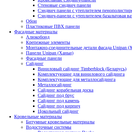
Стеновые сэндвич панели
Сэндвич панели с утеплителем пенополистир
Сэндвич-панели с утеплителем базальтовая ва
Обои
Пластиковые ПВХ панели
Фасадные материалы
Алюкобонд
Крепежные элементы
Монтажно-соединительные детали фасада Unipan (
Панели Unipan (Ханьи)
Фасадные панели
Сайдинг
Виниловый сайдинг Timberblock (Беларусь)
Комплектующие для винилового сайдинга
Комплектующие для металлосайдинга
Металлосайдинг
Сайдинг корабельная доска
Сайдинг под брус
Сайдинг под камень
Сайдинг под кирпич
Цокольный сайдинг
Кровельные материалы
Битумные кровельные материалы
Водосточные системы