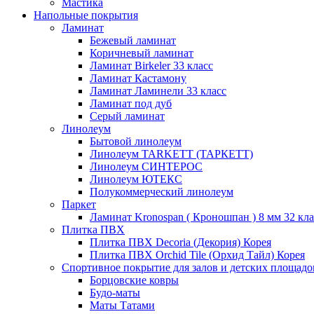
Мастика
Напольные покрытия
Ламинат
Бежевый ламинат
Коричневый ламинат
Ламинат Birkeler 33 класс
Ламинат Кастамону
Ламинат Ламинели 33 класс
Ламинат под дуб
Серый ламинат
Линолеум
Бытовой линолеум
Линолеум TARKETT (ТАРКЕТТ)
Линолеум СИНТЕРОС
Линолеум ЮТЕКС
Полукоммерческий линолеум
Паркет
Ламинат Kronospan ( Кроношпан ) 8 мм 32 кла
Плитка ПВХ
Плитка ПВХ Decoria (Декория) Корея
Плитка ПВХ Orchid Tile (Орхид Тайл) Корея
Спортивное покрытие для залов и детских площадо
Борцовские ковры
Будо-маты
Маты Татами