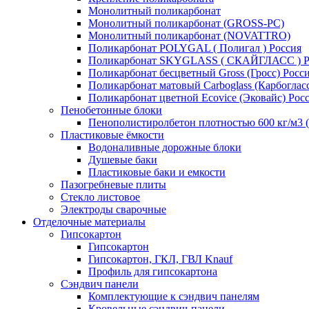
Монолитный поликарбонат
Монолитный поликарбонат (GROSS-PC)
Монолитный поликарбонат (NOVATTRO)
Поликарбонат POLYGAL ( Полигал ) Россия
Поликарбонат SKYGLASS ( СКАЙГЛАСС ) Р
Поликарбонат бесцветный Gross (Гросс) Росс
Поликарбонат матовый Carboglass (Карбогласс
Поликарбонат цветной Ecovice (Эковайс) Рос
Пенобетонные блоки
Пенополистиролбетон плотностью 600 кг/м3 (
Пластиковые ёмкости
Водоналивные дорожные блоки
Душевые баки
Пластиковые баки и емкости
Пазогребневые плиты
Стекло листовое
Электроды сварочные
Отделочные материалы
Гипсокартон
Гипсокартон
Гипсокартон, ГКЛ, ГВЛ Knauf
Профиль для гипсокартона
Сэндвич панели
Комплектующие к сэндвич панелям
Кровельные сэндвич-панели