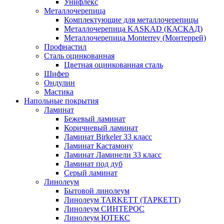
Унифлекс
Металлочерепица
Комплектующие для металлочерепицы
Металлочерепица KASKAD (КАСКАД)
Металлочерепица Monterrey (Монтеррей)
Профнастил
Сталь оцинкованная
Цветная оцинкованная сталь
Шифер
Ондулин
Мастика
Напольные покрытия
Ламинат
Бежевый ламинат
Коричневый ламинат
Ламинат Birkeler 33 класс
Ламинат Кастамону
Ламинат Ламинели 33 класс
Ламинат под дуб
Серый ламинат
Линолеум
Бытовой линолеум
Линолеум TARKETT (ТАРКЕТТ)
Линолеум СИНТЕРОС
Линолеум ЮТЕКС