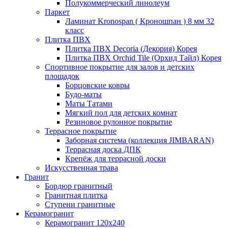
Полукоммерческий линолеум
Паркет
Ламинат Kronospan ( Кроношпан ) 8 мм 32
класс
Плитка ПВХ
Плитка ПВХ Decoria (Декория) Корея
Плитка ПВХ Orchid Tile (Орхид Тайл) Корея
Спортивное покрытие для залов и детских
площадок
Борцовские ковры
Будо-маты
Маты Татами
Мягкий пол для детских комнат
Резиновое рулонное покрытие
Террасное покрытие
Заборная система (коллекция JIMBARAN)
Террасная доска ДПК
Крепёж для террасной доски
Искусственная трава
Гранит
Бордюр гранитный
Гранитная плитка
Ступени гранитные
Керамогранит
Керамогранит 120х240