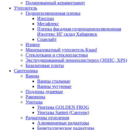
Полированный керамогранит
Утеплитель
Гидроизоляционная пленка
Изоспан
Мегафлекс
Пленка фасадная гидропароизоляционная
Изолтекс НГ склад Хабаровск
Спанлайт
Изовер
Минераловатный утеплитель Knauf
Стеклоткани и стеклопластики
Экструдированный пенополистирол (ЭППС, XPS)
Базальтовые плиты
Сантехника
Ванны
Ванны стальные
Ванны чугунные
Поддоны душевые
Раковины
Унитазы
Унитазы GOLDEN FROG
Унитазы Santeri (Сантери)
Радиаторы отопления
Алюминиевые радиаторы
Биметаллические радиаторы