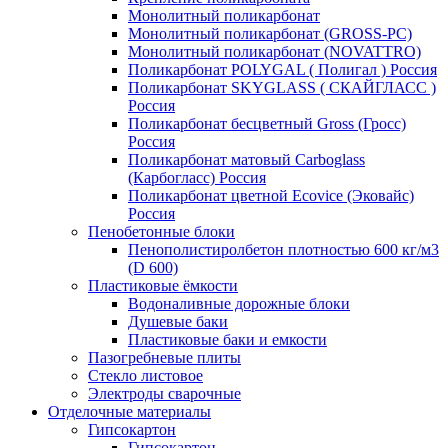
Монолитный поликарбонат
Монолитный поликарбонат (GROSS-PC)
Монолитный поликарбонат (NOVATTRO)
Поликарбонат POLYGAL ( Полигал ) Россия
Поликарбонат SKYGLASS ( СКАЙГЛАСС )
Россия
Поликарбонат бесцветный Gross (Гросс)
Россия
Поликарбонат матовый Carboglass
(Карбогласс) Россия
Поликарбонат цветной Ecovice (Эковайс)
Россия
Пенобетонные блоки
Пенополистиролбетон плотностью 600 кг/м3
(D 600)
Пластиковые ёмкости
Водоналивные дорожные блоки
Душевые баки
Пластиковые баки и емкости
Пазогребневые плиты
Стекло листовое
Электроды сварочные
Отделочные материалы
Гипсокартон
Гипсокартон