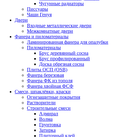
Чугунные радиаторы
Писсуары
Чаши Генуя
Двери
Входные металлические двери
Межкомнатные двери
Фанера и пиломатериалы
Ламинированная фанера для опалубки
Пиломатериалы
Брус деревянный сосна
Брус профилированный
Доска обрезная сосна
Плиты ОСП (OSB)
Фанера березовая
Фанера ФК из тополя
Фанера хвойная ФСФ
Смеси, шпаклёвки, краски
Огнезащитные покрытия
Растворители
Строительные смеси
Адмирал
Волма
Грунтовка
Затирка
Плиточный клей