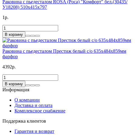
Раковина с пьедесталом ROSA (Роса) "Комфорт" бел.(30435/
У18208) 510х415х797
1р.
В корзину
Раковина с пьедесталом Престиж белый с/о 635х484х859мм
фарфор
4392р.
В корзину
Информация
О компании
Доставка и оплата
Комплексное снабжение
Поддержка клиентов
Гарантия и возврат