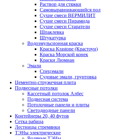
Раствор для стяжки
Самовыравнивающийся пол
Сухие смеси ВЕРМИЛИТ
Сухие смеси Пирамида
Сухие смеси Старатели
Шпаклевка
Штукатурка
Водоэмульсионная краска
Краска Krastone (Крастоун)
Краска Морской конек
Краски Люмиан
Эмали
Спецэмали
Судовые эмали, грунтовка
Цементно-стружечная плита
Подвесные потолки
Кассетный потолок Албес
Подвесная система
Потолочные панели и плиты
Светодиодные панели
Контейнеры 20, 40 футов
Сетка рабица
Лестницы стремянки
ТЭНы электрические
Водяные ТЭНы