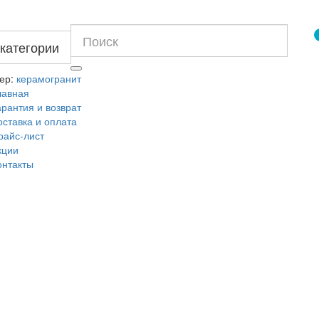
 категории
ер:
керамогранит
лавная
арантия и возврат
оставка и оплата
райс-лист
кции
онтакты