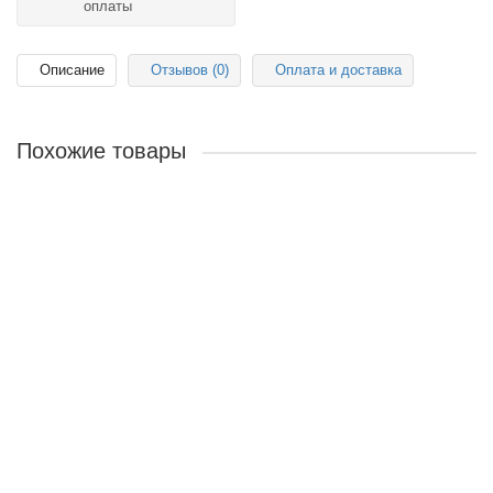
оплаты
Описание
Отзывов (0)
Оплата и доставка
Похожие товары
Лак для краски 4л Крастоун
4032р.
В корзину
Краскопульт с двумя насадками
6832р.
В корзину