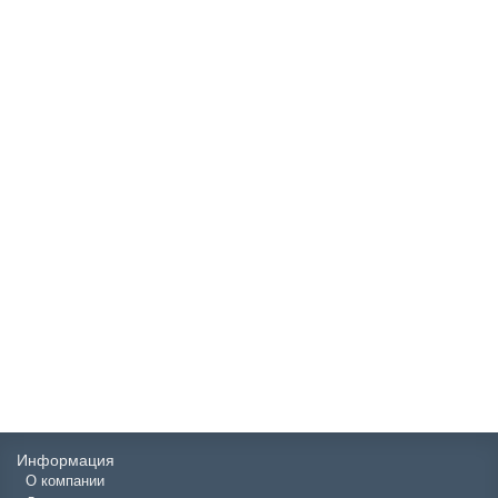
Краска Krastone 829
6500р.
В корзину
Краска Krastone 827
6500р.
В корзину
Информация
О компании