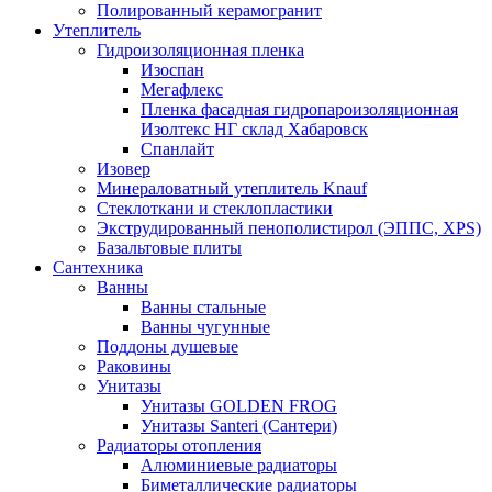
Полированный керамогранит
Утеплитель
Гидроизоляционная пленка
Изоспан
Мегафлекс
Пленка фасадная гидропароизоляционная
Изолтекс НГ склад Хабаровск
Спанлайт
Изовер
Минераловатный утеплитель Knauf
Стеклоткани и стеклопластики
Экструдированный пенополистирол (ЭППС, XPS)
Базальтовые плиты
Сантехника
Ванны
Ванны стальные
Ванны чугунные
Поддоны душевые
Раковины
Унитазы
Унитазы GOLDEN FROG
Унитазы Santeri (Сантери)
Радиаторы отопления
Алюминиевые радиаторы
Биметаллические радиаторы