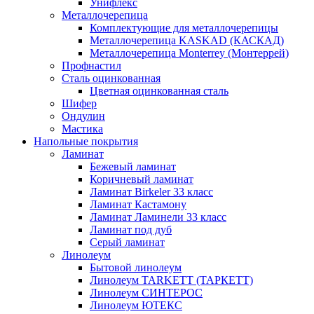
Унифлекс
Металлочерепица
Комплектующие для металлочерепицы
Металлочерепица KASKAD (КАСКАД)
Металлочерепица Monterrey (Монтеррей)
Профнастил
Сталь оцинкованная
Цветная оцинкованная сталь
Шифер
Ондулин
Мастика
Напольные покрытия
Ламинат
Бежевый ламинат
Коричневый ламинат
Ламинат Birkeler 33 класс
Ламинат Кастамону
Ламинат Ламинели 33 класс
Ламинат под дуб
Серый ламинат
Линолеум
Бытовой линолеум
Линолеум TARKETT (ТАРКЕТТ)
Линолеум СИНТЕРОС
Линолеум ЮТЕКС