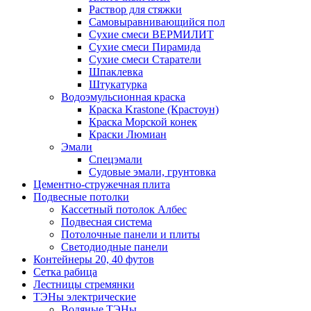
Раствор для стяжки
Самовыравнивающийся пол
Сухие смеси ВЕРМИЛИТ
Сухие смеси Пирамида
Сухие смеси Старатели
Шпаклевка
Штукатурка
Водоэмульсионная краска
Краска Krastone (Крастоун)
Краска Морской конек
Краски Люмиан
Эмали
Спецэмали
Судовые эмали, грунтовка
Цементно-стружечная плита
Подвесные потолки
Кассетный потолок Албес
Подвесная система
Потолочные панели и плиты
Светодиодные панели
Контейнеры 20, 40 футов
Сетка рабица
Лестницы стремянки
ТЭНы электрические
Водяные ТЭНы