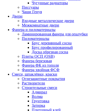
Чугунные радиаторы
Писсуары
Чаши Генуя
Двери
Входные металлические двери
Межкомнатные двери
Фанера и пиломатериалы
Ламинированная фанера для опалубки
Пиломатериалы
Брус деревянный сосна
Брус профилированный
Доска обрезная сосна
Плиты ОСП (OSB)
Фанера березовая
Фанера ФК из тополя
Фанера хвойная ФСФ
Смеси, шпаклёвки, краски
Огнезащитные покрытия
Растворители
Строительные смеси
Адмирал
Волма
Грунтовка
Затирка
Плиточный клей