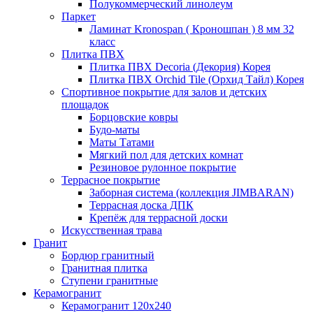
Полукоммерческий линолеум
Паркет
Ламинат Kronospan ( Кроношпан ) 8 мм 32
класс
Плитка ПВХ
Плитка ПВХ Decoria (Декория) Корея
Плитка ПВХ Orchid Tile (Орхид Тайл) Корея
Спортивное покрытие для залов и детских
площадок
Борцовские ковры
Будо-маты
Маты Татами
Мягкий пол для детских комнат
Резиновое рулонное покрытие
Террасное покрытие
Заборная система (коллекция JIMBARAN)
Террасная доска ДПК
Крепёж для террасной доски
Искусственная трава
Гранит
Бордюр гранитный
Гранитная плитка
Ступени гранитные
Керамогранит
Керамогранит 120х240