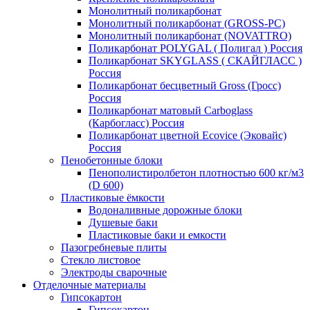
Монолитный поликарбонат
Монолитный поликарбонат (GROSS-PC)
Монолитный поликарбонат (NOVATTRO)
Поликарбонат POLYGAL ( Полигал ) Россия
Поликарбонат SKYGLASS ( СКАЙГЛАСС )
Россия
Поликарбонат бесцветный Gross (Гросс)
Россия
Поликарбонат матовый Carboglass
(Карбогласс) Россия
Поликарбонат цветной Ecovice (Эковайс)
Россия
Пенобетонные блоки
Пенополистиролбетон плотностью 600 кг/м3
(D 600)
Пластиковые ёмкости
Водоналивные дорожные блоки
Душевые баки
Пластиковые баки и емкости
Пазогребневые плиты
Стекло листовое
Электроды сварочные
Отделочные материалы
Гипсокартон
Гипсокартон