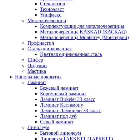
Стеклоизол
Техноэласт
Унифлекс
Металлочерепица
Комплектующие для металлочерепицы
Металлочерепица KASKAD (КАСКАД)
Металлочерепица Monterrey (Монтеррей)
Профнастил
Сталь оцинкованная
Цветная оцинкованная сталь
Шифер
Ондулин
Мастика
Напольные покрытия
Ламинат
Бежевый ламинат
Коричневый ламинат
Ламинат Birkeler 33 класс
Ламинат Кастамону
Ламинат Ламинели 33 класс
Ламинат под дуб
Серый ламинат
Линолеум
Бытовой линолеум
Линолеум TARKETT (ТАРКЕТТ)