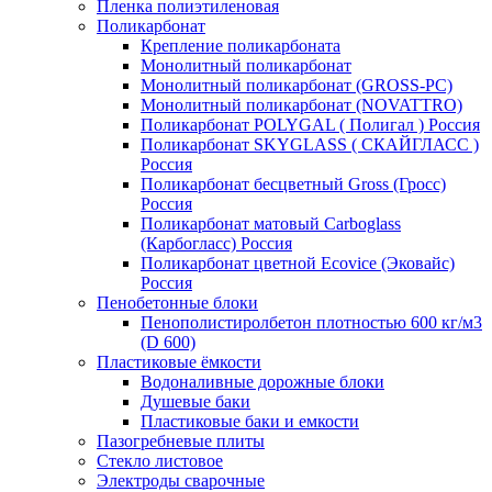
Пленка полиэтиленовая
Поликарбонат
Крепление поликарбоната
Монолитный поликарбонат
Монолитный поликарбонат (GROSS-PC)
Монолитный поликарбонат (NOVATTRO)
Поликарбонат POLYGAL ( Полигал ) Россия
Поликарбонат SKYGLASS ( СКАЙГЛАСС )
Россия
Поликарбонат бесцветный Gross (Гросс)
Россия
Поликарбонат матовый Carboglass
(Карбогласс) Россия
Поликарбонат цветной Ecovice (Эковайс)
Россия
Пенобетонные блоки
Пенополистиролбетон плотностью 600 кг/м3
(D 600)
Пластиковые ёмкости
Водоналивные дорожные блоки
Душевые баки
Пластиковые баки и емкости
Пазогребневые плиты
Стекло листовое
Электроды сварочные