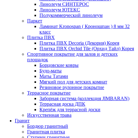
Линолеум СИНТЕРОС
Линолеум ЮТЕКС
Полукоммерческий линолеум
Паркет
Ламинат Kronospan ( Кроношпан ) 8 мм 32
класс
Плитка ПВХ
Плитка ПВХ Decoria (Декория) Корея
Плитка ПВХ Orchid Tile (Орхид Тайл) Корея
Спортивное покрытие для залов и детских
площадок
Борцовские ковры
Будо-маты
Маты Татами
Мягкий пол для детских комнат
Резиновое рулонное покрытие
Террасное покрытие
Заборная система (коллекция JIMBARAN)
Террасная доска ДПК
Крепёж для террасной доски
Искусственная трава
Гранит
Бордюр гранитный
Гранитная плитка
Ступени гранитные