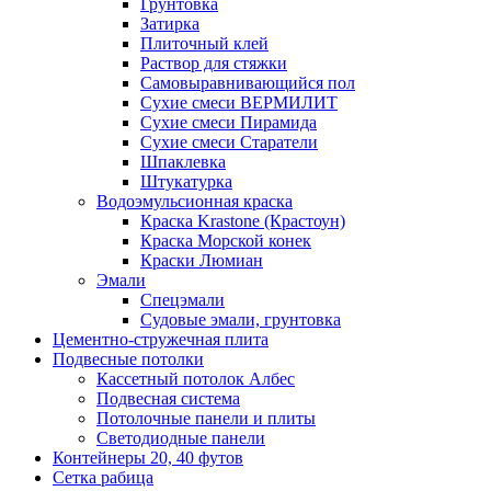
Грунтовка
Затирка
Плиточный клей
Раствор для стяжки
Самовыравнивающийся пол
Сухие смеси ВЕРМИЛИТ
Сухие смеси Пирамида
Сухие смеси Старатели
Шпаклевка
Штукатурка
Водоэмульсионная краска
Краска Krastone (Крастоун)
Краска Морской конек
Краски Люмиан
Эмали
Спецэмали
Судовые эмали, грунтовка
Цементно-стружечная плита
Подвесные потолки
Кассетный потолок Албес
Подвесная система
Потолочные панели и плиты
Светодиодные панели
Контейнеры 20, 40 футов
Сетка рабица