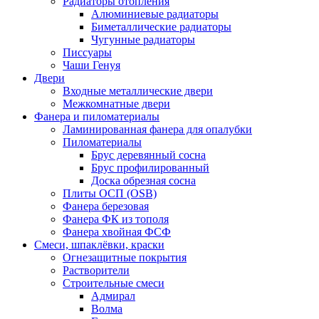
Радиаторы отопления
Алюминиевые радиаторы
Биметаллические радиаторы
Чугунные радиаторы
Писсуары
Чаши Генуя
Двери
Входные металлические двери
Межкомнатные двери
Фанера и пиломатериалы
Ламинированная фанера для опалубки
Пиломатериалы
Брус деревянный сосна
Брус профилированный
Доска обрезная сосна
Плиты ОСП (OSB)
Фанера березовая
Фанера ФК из тополя
Фанера хвойная ФСФ
Смеси, шпаклёвки, краски
Огнезащитные покрытия
Растворители
Строительные смеси
Адмирал
Волма