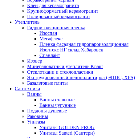
Клей для керамогранита
Крупноформатный керамогранит
Полированный керамогранит
Утеплитель
Гидроизоляционная пленка
Изоспан
Мегафлекс
Пленка фасадная гидропароизоляционная
Изолтекс НГ склад Хабаровск
Спанлайт
Изовер
Минераловатный утеплитель Knauf
Стеклоткани и стеклопластики
Экструдированный пенополистирол (ЭППС, XPS)
Базальтовые плиты
Сантехника
Ванны
Ванны стальные
Ванны чугунные
Поддоны душевые
Раковины
Унитазы
Унитазы GOLDEN FROG
Унитазы Santeri (Сантери)