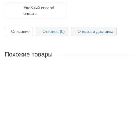
Удобный способ
оплаты
Описание
Отзывов (0)
Оплата и доставка
Похожие товары
Линолеум бытовой БОНУС МАРИНО 2,00мм x 3,0 VBNSI-
MARN2-300
530р.
В корзину