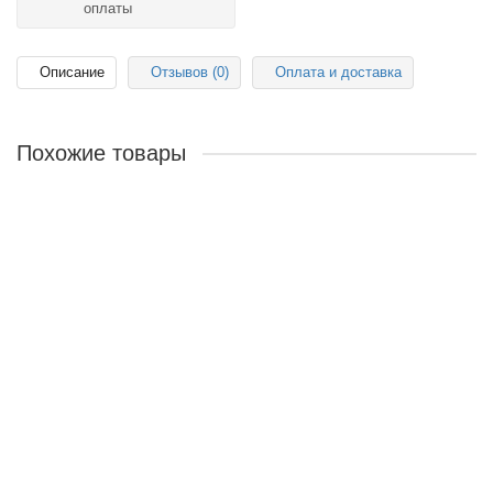
оплаты
Описание
Отзывов (0)
Оплата и доставка
Похожие товары
Поликарбонат сотовый Ecovice 6мм, 2 стенки, уф-защита (
синий ) 2100х6000 mm
7855р.
В корзину
Сотовый поликарбонат Ecovice 4мм, 2 стенки, уф-защита