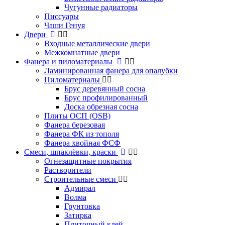
Чугунные радиаторы
Писсуары
Чаши Генуя
Двери
Входные металлические двери
Межкомнатные двери
Фанера и пиломатериалы
Ламинированная фанера для опалубки
Пиломатериалы
Брус деревянный сосна
Брус профилированный
Доска обрезная сосна
Плиты ОСП (OSB)
Фанера березовая
Фанера ФК из тополя
Фанера хвойная ФСФ
Смеси, шпаклёвки, краски
Огнезащитные покрытия
Растворители
Строительные смеси
Адмирал
Волма
Грунтовка
Затирка
Плиточный клей