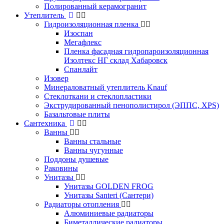
Полированный керамогранит
Утеплитель
Гидроизоляционная пленка
Изоспан
Мегафлекс
Пленка фасадная гидропароизоляционная
Изолтекс НГ склад Хабаровск
Спанлайт
Изовер
Минераловатный утеплитель Knauf
Стеклоткани и стеклопластики
Экструдированный пенополистирол (ЭППС, XPS)
Базальтовые плиты
Сантехника
Ванны
Ванны стальные
Ванны чугунные
Поддоны душевые
Раковины
Унитазы
Унитазы GOLDEN FROG
Унитазы Santeri (Сантери)
Радиаторы отопления
Алюминиевые радиаторы
Биметаллические радиаторы