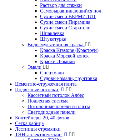
Раствор для стяжки
Самовыравнивающийся пол
Сухие смеси ВЕРМИЛИТ
Сухие смеси Пирамида
Сухие смеси Старатели
Шпаклевка
Штукатурка
Водоэмульсионная краска
Краска Krastone (Крастоун)
Краска Морской конек
Краски Люмиан
Эмали
Спецэмали
Судовые эмали, грунтовка
Цементно-стружечная плита
Подвесные потолки
Кассетный потолок Албес
Подвесная система
Потолочные панели и плиты
Светодиодные панели
Контейнеры 20, 40 футов
Сетка рабица
Лестницы стремянки
ТЭНы электрические