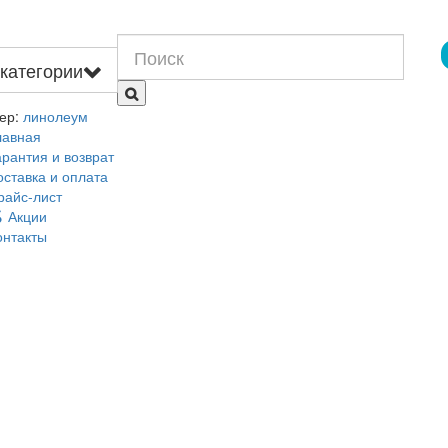
 категории
ер:
линолеум
лавная
арантия и возврат
оставка и оплата
райс-лист
Акции
онтакты