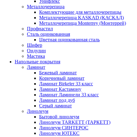
Унифлекс
Металлочерепица
Комплектующие для металлочерепицы
Металлочерепица KASKAD (КАСКАД)
Металлочерепица Monterrey (Монтеррей)
Профнастил
Сталь оцинкованная
Цветная оцинкованная сталь
Шифер
Ондулин
Мастика
Напольные покрытия
Ламинат
Бежевый ламинат
Коричневый ламинат
Ламинат Birkeler 33 класс
Ламинат Кастамону
Ламинат Ламинели 33 класс
Ламинат под дуб
Серый ламинат
Линолеум
Бытовой линолеум
Линолеум TARKETT (ТАРКЕТТ)
Линолеум СИНТЕРОС
Линолеум ЮТЕКС