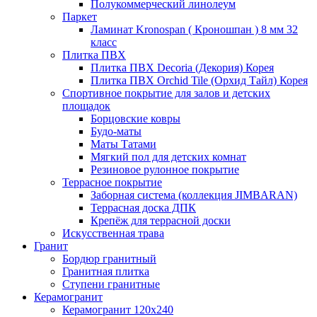
Полукоммерческий линолеум
Паркет
Ламинат Kronospan ( Кроношпан ) 8 мм 32
класс
Плитка ПВХ
Плитка ПВХ Decoria (Декория) Корея
Плитка ПВХ Orchid Tile (Орхид Тайл) Корея
Спортивное покрытие для залов и детских
площадок
Борцовские ковры
Будо-маты
Маты Татами
Мягкий пол для детских комнат
Резиновое рулонное покрытие
Террасное покрытие
Заборная система (коллекция JIMBARAN)
Террасная доска ДПК
Крепёж для террасной доски
Искусственная трава
Гранит
Бордюр гранитный
Гранитная плитка
Ступени гранитные
Керамогранит
Керамогранит 120х240