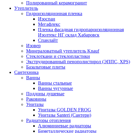
Полированный керамогранит
Утеплитель
Гидроизоляционная пленка
Изоспан
Мегафлекс
Пленка фасадная гидропароизоляционная
Изолтекс НГ склад Хабаровск
Спанлайт
Изовер
Минераловатный утеплитель Knauf
Стеклоткани и стеклопластики
Экструдированный пенополистирол (ЭППС, XPS)
Базальтовые плиты
Сантехника
Ванны
Ванны стальные
Ванны чугунные
Поддоны душевые
Раковины
Унитазы
Унитазы GOLDEN FROG
Унитазы Santeri (Сантери)
Радиаторы отопления
Алюминиевые радиаторы
Биметаллические радиаторы