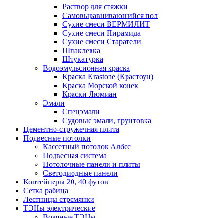
Раствор для стяжки
Самовыравнивающийся пол
Сухие смеси ВЕРМИЛИТ
Сухие смеси Пирамида
Сухие смеси Старатели
Шпаклевка
Штукатурка
Водоэмульсионная краска
Краска Krastone (Крастоун)
Краска Морской конек
Краски Люмиан
Эмали
Спецэмали
Судовые эмали, грунтовка
Цементно-стружечная плита
Подвесные потолки
Кассетный потолок Албес
Подвесная система
Потолочные панели и плиты
Светодиодные панели
Контейнеры 20, 40 футов
Сетка рабица
Лестницы стремянки
ТЭНы электрические
Водяные ТЭНы