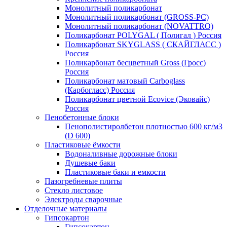
Монолитный поликарбонат
Монолитный поликарбонат (GROSS-PC)
Монолитный поликарбонат (NOVATTRO)
Поликарбонат POLYGAL ( Полигал ) Россия
Поликарбонат SKYGLASS ( СКАЙГЛАСС )
Россия
Поликарбонат бесцветный Gross (Гросс)
Россия
Поликарбонат матовый Carboglass
(Карбогласс) Россия
Поликарбонат цветной Ecovice (Эковайс)
Россия
Пенобетонные блоки
Пенополистиролбетон плотностью 600 кг/м3
(D 600)
Пластиковые ёмкости
Водоналивные дорожные блоки
Душевые баки
Пластиковые баки и емкости
Пазогребневые плиты
Стекло листовое
Электроды сварочные
Отделочные материалы
Гипсокартон
Гипсокартон