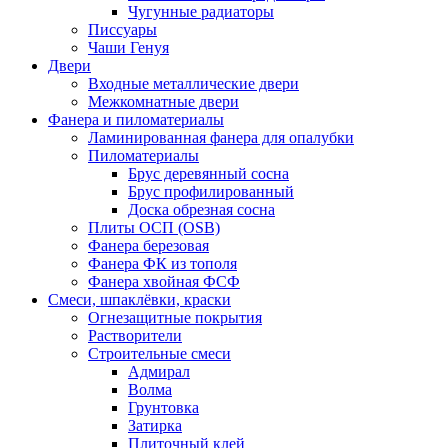
Чугунные радиаторы
Писсуары
Чаши Генуя
Двери
Входные металлические двери
Межкомнатные двери
Фанера и пиломатериалы
Ламинированная фанера для опалубки
Пиломатериалы
Брус деревянный сосна
Брус профилированный
Доска обрезная сосна
Плиты ОСП (OSB)
Фанера березовая
Фанера ФК из тополя
Фанера хвойная ФСФ
Смеси, шпаклёвки, краски
Огнезащитные покрытия
Растворители
Строительные смеси
Адмирал
Волма
Грунтовка
Затирка
Плиточный клей